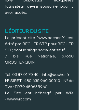
libre publication auxquelles
l’utilisateur devra souscrire pour y
avoir accès.
L'ÉDITEUR DU SITE
Le présent site "
www.becher.fr
" est
édité par BECHER STP pour BECHER
STP, dont le siège social est situé
7 bis Rue Nationale, 57660
GROSTENQUIN,
Tél :
03 87 01 70 40
–
info@becher.fr
N° SIRET :
480 635 960 00010
- N° de
TVA : FR79
480635960
Le Site est hébergé par WIX
-
www.wix.com