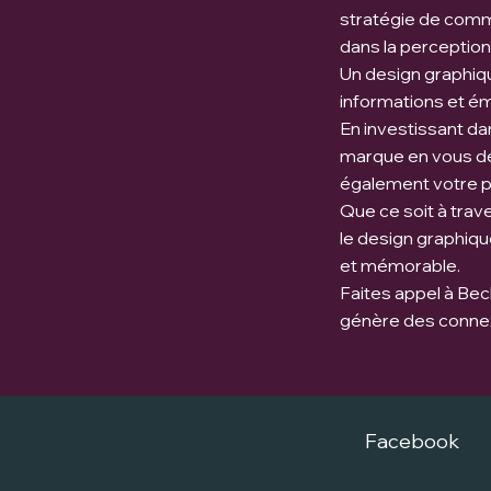
stratégie de commun
dans la perceptio
Un design graphiqu
informations et émo
En investissant da
marque en vous dém
également votre po
Que ce soit à trav
le design graphiq
et mémorable.
Faites appel à Bec
génère des connex
Facebook